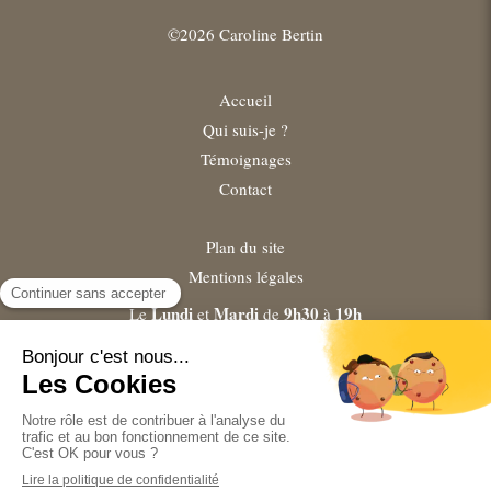
©2026 Caroline Bertin
Accueil
Qui suis-je ?
Témoignages
Contact
Plan du site
Mentions légales
Lundi
Mardi
9h30
19h
Le
et
de
à
Mercredi
Samedi
9h30
18h
Les
et
de
à
Jeudi
Vendredi
9h30
20h
Le
et
de
à
Prendre rendez-vous