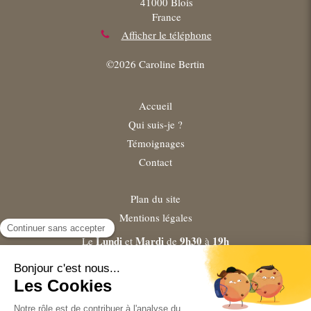
41000
Blois
France
Afficher le téléphone
©2026 Caroline Bertin
Accueil
Qui suis-je ?
Témoignages
Contact
Plan du site
Mentions légales
Lundi
Mardi
9h30
19h
Le
et
de
à
Mercredi
Samedi
9h30
18h
Les
et
de
à
Jeudi
Vendredi
9h30
20h
Le
et
de
à