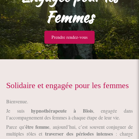
Femmes
Prendre rendez-vous
Solidaire et engagée pour les femmes
Bienvenue.
hypnothérapeute à Blois
Je suis
, engagée dans
l’accompagnement des femmes à chaque étape de leur vie.
être
femme
Parce qu’
, aujourd’hui, c’est souvent conjuguer de
traverser des périodes intenses
multiples rôles et
: charge