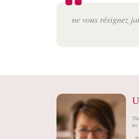
ne vous résignez j
U
Thé
les